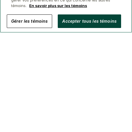
gérer vos préférences en ce qui concerne les autres
témoins.
En savoir plus sur les témoins
© 2026 Conseillers immobiliers GWL
Gérer les témoins
Accepter tous les témoins
Confidentialité
Avis juridique
Sécurité
Accessibilité
Gérer Les Témoins
(Courtage en BC, AB, ON, QC, NS)