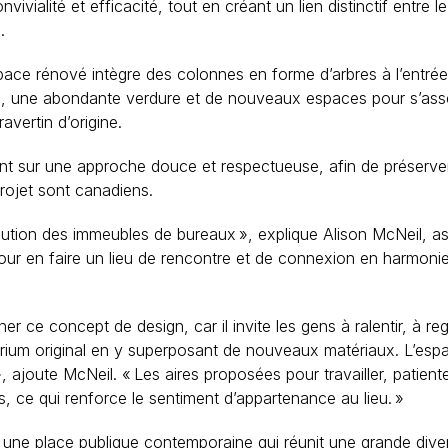
vialité et efficacité, tout en créant un lien distinctif entre
.
ace rénové intègre des colonnes en forme d’arbres à l’entrée 
 une abondante verdure et de nouveaux espaces pour s’asseoir
ravertin d’origine.
ent sur une approche douce et respectueuse, afin de préserver
projet sont canadiens.
lution des immeubles de bureaux », explique
Alison McNeil, 
ur en faire un lieu de rencontre et de connexion en harmonie 
er ce concept de design, car il invite les gens à ralentir, à 
trium original en y superposant de nouveaux matériaux. L’espa
», ajoute
McNeil
. « Les aires proposées pour travailler, patien
s, ce qui renforce le sentiment d’appartenance au lieu. »
e place publique contemporaine qui réunit une grande divers