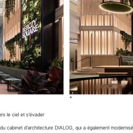
+
s le ciel et s’évader
du cabinet d’architecture
DIALOG
, qui a également modernisé 