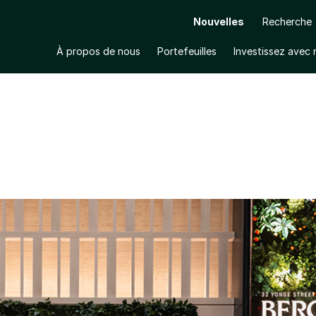
Nouvelles
Recherche
À propos de nous
Portefeuilles
Investissez avec
Ouvrir le sous-menu
Ouvrir le sous-menu
DE RETOUR AU BUREAU AU BERCZY SQUARE À TO