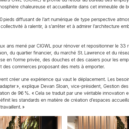
mosphère chaleureuse et accueillante dans cet immeuble de b
ieds diffusant de l’art numérique de type perspective atmo
llectivité à ralentir, à s’arrêter et à admirer l’architecture e
deux ans mené par CIGWL pour rénover et repositionner le 33 r
on, du quartier financier, du marché St. Lawrence et du résea
se en forme privée, des douches et des casiers pour les empl
s et des commerces proposant des mets à emporter.
ivent créer une expérience qui vaut le déplacement. Les besoin
’adapter », explique
Devan Sloan, vice-président, Gestion des
tion de 96 %. « Cela se traduit par une véritable innovation 
finit les standards en matière de création d’espaces accueilla
ravaillent. »