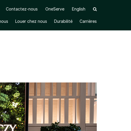
Contactez-nous
OneServe
English
 nous
Louer chez nous
Durabilité
Carrières
Ouvrir le sous-menu
Ouvrir le sous-menu
Ouvrir le sous-menu
RONTO