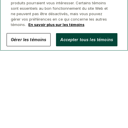
produits pourraient vous intéresser. Certains témoins
sont essentiels au bon fonctionnement du site Web et
ne peuvent pas être désactivés, mais vous pouvez
gérer vos préférences en ce qui concerne les autres
témoins.
En savoir plus sur les témoins
© 2026 Conseillers immobiliers GWL
Gérer les témoins
Accepter tous les témoins
Confidentialité
Avis juridique
Sécurité
Accessibilité
Gérer Les Témoins
(Courtage en BC, AB, ON, QC, NS)