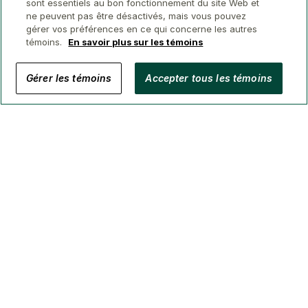
sont essentiels au bon fonctionnement du site Web et
ne peuvent pas être désactivés, mais vous pouvez
gérer vos préférences en ce qui concerne les autres
témoins.
En savoir plus sur les témoins
© 2026 Conseillers immobiliers GWL
Gérer les témoins
Accepter tous les témoins
Confidentialité
Avis juridique
Sécurité
Accessibilité
Gérer Les Témoins
(Courtage en BC, AB, ON, QC, NS)