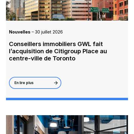
Nouvelles
– 30 juillet 2026
Conseillers immobiliers GWL fait
l’acquisition de Citigroup Place au
centre-ville de Toronto
En lire plus