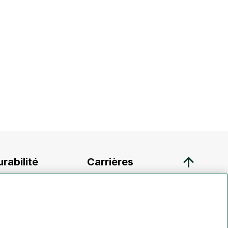
rabilité
Carrières
tre approche du
Récompenses et
veloppement durable
avantages
vironnement
Bâtir votre carrière