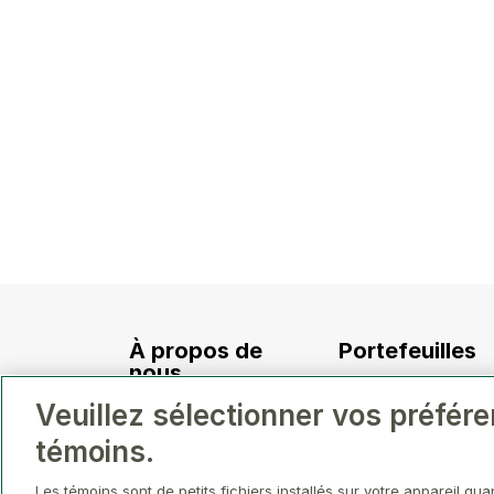
À propos de
Portefeuilles
nous
Investissements
Veuillez sélectionner vos préfér
Haute direction
Aménagement
témoins.
Stratégie et valeurs
Gestion d’actifs et
Les témoins sont de petits fichiers installés sur votre appareil qu