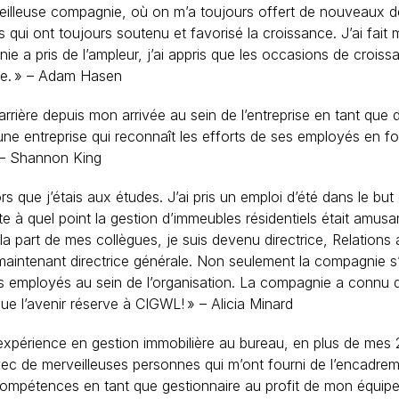
merveilleuse compagnie, où on m’a toujours offert de nouveaux
es qui ont toujours soutenu et favorisé la croissance. J’ai fa
ie a pris de l’ampleur, j’ai appris que les occasions de crois
lle. » – Adam Hasen
ière depuis mon arrivée au sein de l’entreprise en tant que d
s une entreprise qui reconnaît les efforts de ses employés en 
 – Shannon King
ors que j’étais aux études. J’ai pris un emploi d’été dans le but
e à quel point la gestion d’immeubles résidentiels était amus
la part de mes collègues, je suis devenu directrice, Relation
 maintenant directrice générale. Non seulement la compagnie s
tres employés au sein de l’organisation. La compagnie a conn
que l’avenir réserve à CIGWL! » – Alicia Minard
 l’expérience en gestion immobilière au bureau, en plus de m
er avec de merveilleuses personnes qui m’ont fourni de l’encadr
ompétences en tant que gestionnaire au profit de mon équipe 