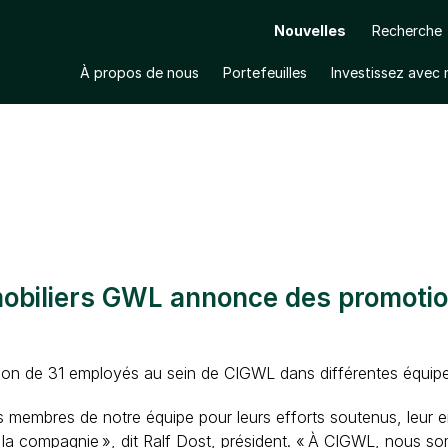
Nouvelles
Recherche
À propos de nous
Portefeuilles
Investissez avec
Ouvrir le sous-menu
Ouvrir le sous-menu
ILIERS GWL ANNONCE DES PROMOTIONS INTERN
mobiliers GWL annonce des promotio
 de 31 employés au sein de CIGWL dans différentes équipes 
 des membres de notre équipe pour leurs efforts soutenus, leu
 à la compagnie », dit Ralf Dost, président. « À CIGWL, nous s