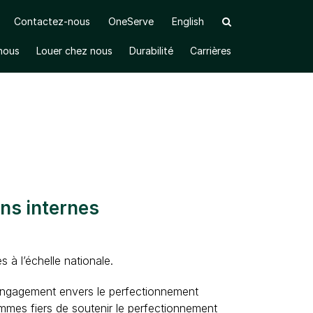
Contactez-nous
OneServe
English
 nous
Louer chez nous
Durabilité
Carrières
Ouvrir le sous-menu
Ouvrir le sous-menu
Ouvrir le sous-menu
ES
ns internes
à l’échelle nationale.
r engagement envers le perfectionnement
ommes fiers de soutenir le perfectionnement